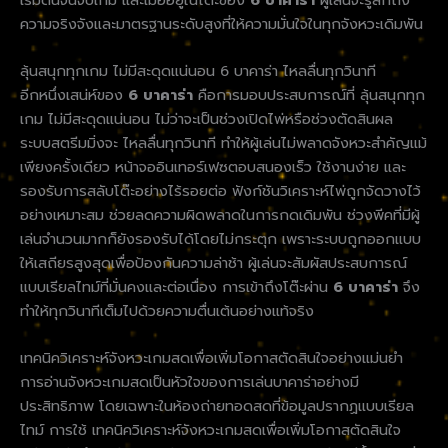
ความจริงจังและมาตรฐานระดับสูงที่ให้ความมั่นใจในทุกจังหวะเดิมพัน
ลุ้นสนุกทุกเกม ไม่มีสะดุดแน่นอน 6 บาคาร่า ไหลลื่นทุกวินาที
อีกหนึ่งเสน่ห์ของ
6 บาคาร่า
คือการมอบประสบการณ์ที่ ลุ้นสนุกทุก
เกม ไม่มีสะดุดแน่นอน ไม่ว่าจะเป็นช่วงเปิดไพ่หรือช่วงตัดสินผล
ระบบสตรีมมิ่งจะ ไหลลื่นทุกวินาที ทำให้ผู้เล่นไม่พลาดจังหวะสำคัญแม้
เพียงครั้งเดียว หน้าจออินเทอร์เฟซตอบสนองเร็ว ใช้งานง่าย และ
รองรับการสลับโต๊ะอย่างไร้รอยต่อ ฟังก์ชันวิเคราะห์ไพ่ถูกจัดวางไว้
อย่างเหมาะสม ช่วยลดความผิดพลาดในการกดเดิมพัน ช่วงพีคที่มีผู้
เล่นจำนวนมากก็ยังรองรับได้โดยไม่กระตุก เพราะระบบถูกออกแบบ
ให้เสถียรสูงสุดเพื่อป้องกันความล่าช้า ผู้เล่นจะสัมผัสประสบการณ์
แบบเรียลไทม์ที่มั่นคงและต่อเนื่อง การเข้าถึงโต๊ะผ่าน
6 บาคาร่า
จึง
ทำให้ทุกวินาทีเต็มไปด้วยความตื่นเต้นอย่างแท้จริง
เทคนิควิเคราะห์จังหวะเกมสดเพื่อเพิ่มโอกาสตัดสินใจอย่างแม่นยำ
การอ่านจังหวะเกมสดเป็นหัวใจของการเล่นบาคาร่าอย่างมี
ประสิทธิภาพ โดยเฉพาะในห้องถ่ายทอดสดที่ข้อมูลปรากฏแบบเรียล
ไทม์ การใช้ เทคนิควิเคราะห์จังหวะเกมสดเพื่อเพิ่มโอกาสตัดสินใจ