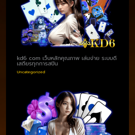
kd6 com เว็บหลักคุณภาพ เล่นง่าย ระบบดี
เสถียรทุกการสปิน
Uncategorized